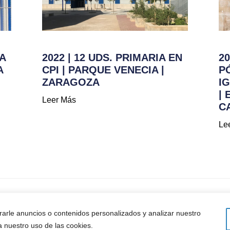
IA
2022 | 12 UDS. PRIMARIA EN
2
A
CPI | PARQUE VENECIA |
P
ZARAGOZA
I
| 
Leer Más
C
Le
la Unión Europea - NextGenerationEU
arle anuncios o contenidos personalizados y analizar nuestro
 a nuestro uso de las cookies.